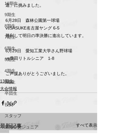
10期生
選」に挑みました。
9期生
6月28日　森林公園第一球場
8期生
vsSASUKE名古屋ヤング 6-5
勝利して明日の準決勝に進出しています。
7期生
6期生
6月29日　愛知工業大学さん野球場
vs豊田リトルシニア　1-8
5期生
4期生
ご声援ありがとうございました。
13期生
3期生
大会情報
卒団生
役員
スタッフ
すべて表示
最新記事
東海中央ジュニア