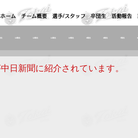
ホーム
チーム概要
選手/スタッフ
卒団生
活動報告
期生
13期生
12期生
11期生
10期生
9期生
8期生
7期生
が中日新聞に紹介されています。