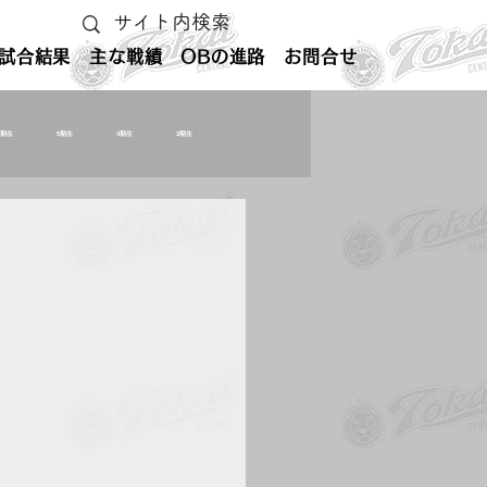
試合結果
主な戦績
OBの進路
お問合せ
6期生
5期生
4期生
3期生