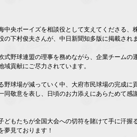
海中央ボーイズを相談役として支えてくださる、
役の下村俊夫さんが、中日新聞知多版に掲載され
軟式野球連盟の理事を務めながら、企業チームの
地域貢献にご尽力されています。
る野球場が減っていく中、大府市民球場の完成に
一同敬意を表し、日頃のお力添えにあらためて感
子どもたちが全国大会への切符を賭けて手に汗握
を夢見ております！