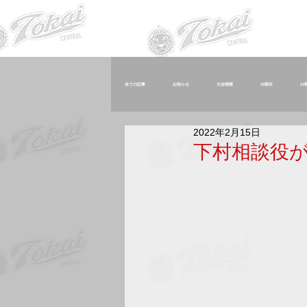
全ての記事
お知らせ
大会情報
15期生
14
2022年2月15日
卒団生
役員
スタッフ
東海中央ジュニア
下村相談役