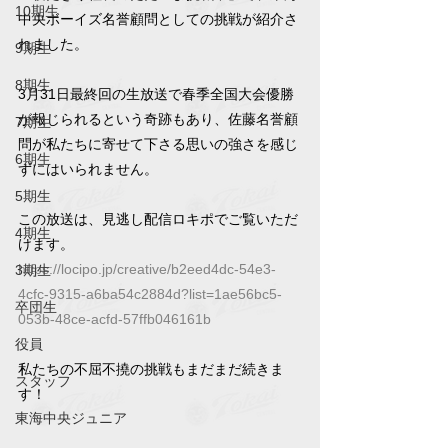
10期生
中央ボーイズ名誉顧問としての挑戦が紹介さ
れました。
9期生
8期生
3月31日最終回の生放送で春季全国大会優勝
が報じられるという奇跡もあり、佐藤名誉顧
7期生
問が私たちに寄せて下さる思いの強さを感じ
6期生
ずにはいられません。
5期生
この放送は、見逃し配信ロキポでご覧いただ
4期生
けます。
https://locipo.jp/creative/b2eed4dc-54e3-
3期生
4cfc-9315-a6ba54c2884d?list=1ae56bc5-
卒団生
053b-48ce-acfd-57ffb046161b
役員
私たちの不屈不撓の挑戦もまだまだ続きま
スタッフ
す！
東海中央ジュニア