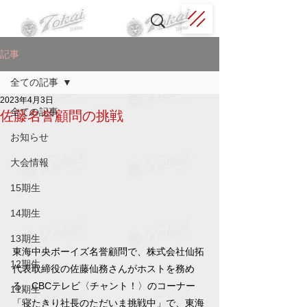
記事
全ての記事
2023年4月3日
全ての記事
佐藤名誉顧問の挑戦
お知らせ
大会情報
15期生
14期生
13期生
東海中央ボーイズ名誉顧問で、株式会社仙拓
12期生
代表取締役の佐藤仙務さんがホストを務め
る、CBCテレビ〈チャント！〉のコーナー
11期生
「寝たきり社長のただいま挑戦中」で、東海