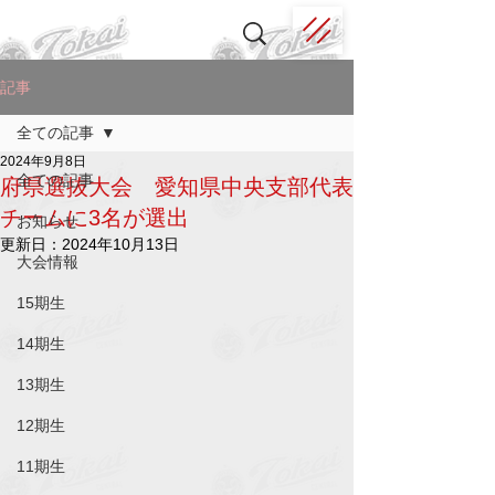
記事
全ての記事
2024年9月8日
全ての記事
府県選抜大会 愛知県中央支部代表
チームに3名が選出
お知らせ
更新日：
2024年10月13日
大会情報
15期生
14期生
13期生
12期生
11期生