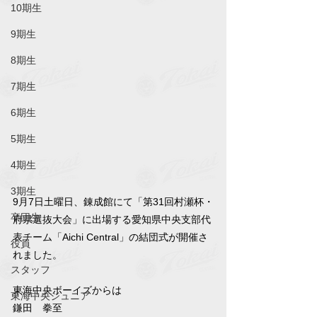
10期生
9期生
8期生
7期生
6期生
5期生
4期生
3期生
9月7日土曜日、錬成館にて「第31回村瀬杯・
卒団生
府県選抜大会」に出場する愛知県中央支部代
表チーム「Aichi Central」の結団式が開催さ
役員
れました。
スタッフ
東海中央ボーイズからは
東海中央ジュニア
鎌田　拳至