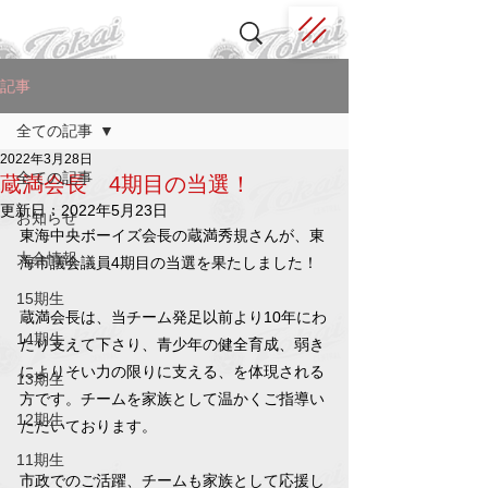
記事
全ての記事
2022年3月28日
全ての記事
蔵満会長 4期目の当選！
更新日：
2022年5月23日
お知らせ
東海中央ボーイズ会長の蔵満秀規さんが、東
大会情報
海市議会議員4期目の当選を果たしました！
15期生
蔵満会長は、当チーム発足以前より10年にわ
14期生
たり支えて下さり、青少年の健全育成、弱き
によりそい力の限りに支える、を体現される
13期生
方です。チームを家族として温かくご指導い
12期生
ただいております。
11期生
市政でのご活躍、チームも家族として応援し