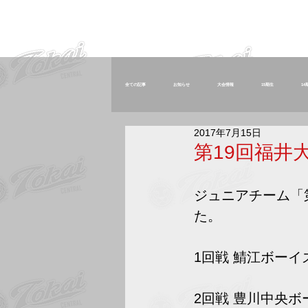
全ての記事
お知らせ
大会情報
15期生
14
2017年7月15日
卒団生
役員
スタッフ
東海中央ジュニア
第19回福井
ジュニアチーム「
た。
1回戦 鯖江ボーイズ
2回戦 豊川中央ボ