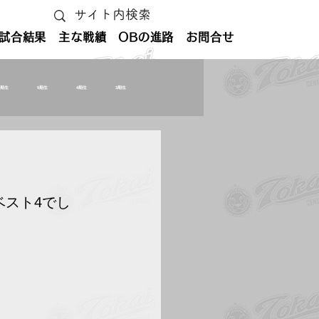
試合結果
主な戦績
OBの進路
お問合せ
6期生
5期生
4期生
3期生
ベスト4でし