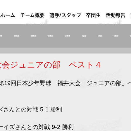
ホーム
チーム概要
選手/スタッフ
卒団生
活動報告
期生
13期生
12期生
11期生
10期生
9期生
8期生
7期生
大会ジュニアの部 ベスト４
第19回日本少年野球　福井大会　ジュニアの部」
さんとの対戦 5-1 勝利
ーイズさんとの対戦 9-2 勝利