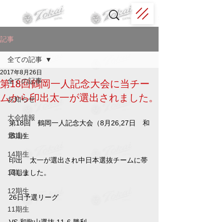
記事
全ての記事
2017年8月26日
全ての記事
第18回鶴岡一人記念大会に当チー
ムから印出太一が選出されました。
お知らせ
大会情報
第18回　鶴岡一人記念大会（8月26,27日　和
歌山）
15期生
14期生
印出　太一が選出され中日本選抜チームに帯
13期生
同しました。
12期生
26日予選リーグ
11期生