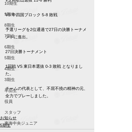
VS 和歌山選抜 11-6 勝利
10期生
9期生
VS 中四国ブロック 5-8 敗戦
8期生
予選リーグを2位通過で27日の決勝トーナメ
7期生
ントに進出。
6期生
27日決勝トーナメント
5期生
1回戦 VS 東日本選抜 0-3 敗戦 となりまし
4期生
た。
3期生
チームの代表として、不屈不撓の精神の元、
卒団生
全力でプレーしました。
役員
スタッフ
お知らせ
東海中央ジュニア
5期生