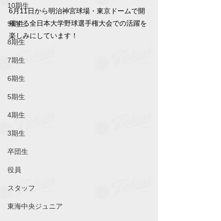
10期生
6月11日から明治神宮球場・東京ドームで開
催する全日本大学野球選手権大会での活躍を
9期生
楽しみにしています！
8期生
7期生
6期生
5期生
4期生
3期生
卒団生
役員
スタッフ
東海中央ジュニア