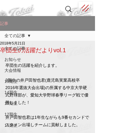
記事
全ての記事
2018年5月21日
全ての記事
卒団生の活躍だよりvol.1
お知らせ
卒団生の活躍を紹介します。
大会情報
2期生の井戸田智也君(鹿児島実業高校卒 
15期生
2016年選抜大会出場)の所属する中京大学硬
14期生
式野球部が、愛知大学野球春季リーグ戦で優
勝しました！
13期生
12期生
井戸田智也君は1年生ながらも9番セカンドで
スタメン出場しチームに貢献しました。
11期生