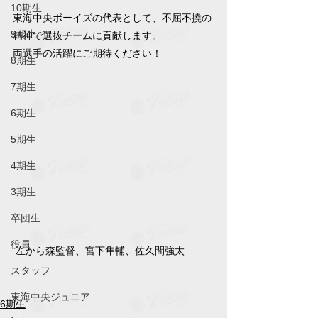
10期生
東海中央ボーイズの代表として、不屈不撓の
9期生
精神で選抜チームに貢献します。
両選手の活躍にご期待ください！
8期生
7期生
6期生
5期生
4期生
3期生
卒団生
役員
 左から森監督、宮下隼輔、佐久間強太
スタッフ
東海中央ジュニア
6期生