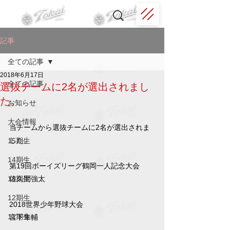
記事
全ての記事
2018年6月17日
全ての記事
選抜チームに2名が選出されまし
た。
お知らせ
大会情報
当チームから選抜チームに2名が選出されま
した。
15期生
14期生
第19回ボーイズリーグ鶴岡一人記念大会
13期生
佐久間強太
12期生
2018世界少年野球大会
11期生
宮下隼輔