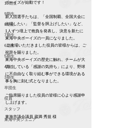
ボーイズが始動です！
10期生
9期生
新入団選手たちは、「全国制覇、全国大会に
出場したい」「監督を胴上げしたい」など、
8期生
1人ずつ壇上で抱負を発表し、決意を新たに
7期生
東海中央ボーイズの一員になりました。
 ご来場いただきました役員の皆様からは、ご
6期生
祝辞を賜りました。
5期生
東海中央ボーイズの歴史に触れ、チームが大
切にしている「感謝の気持ち」により、野球
4期生
に不自由なく取り組む事ができる環境がある
3期生
事を胸に刻む式となりました。
卒団生
ご臨席賜りました役員の皆様に心より感謝申
役員
し上げます。
スタッフ
東海市議会議員 蔵満 秀規 様
東海中央ジュニア