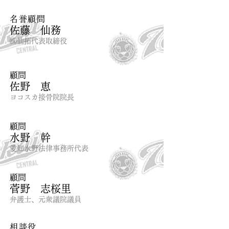
名誉顧問​
佐藤 仙務
㈱仙拓代表取締役
​顧問
​佐野 恵
ヨコスカ接骨院院長
​顧問
水野 幹
愛知水野法律事務所代表
​顧問
菅野 志桜里
弁護士、元衆議院議員
相談役