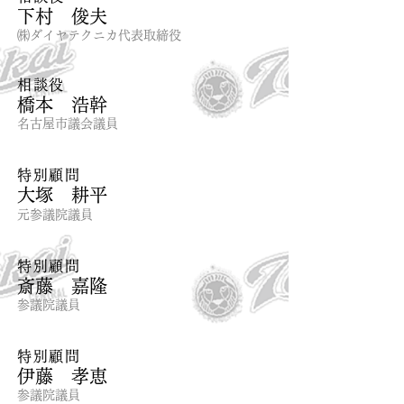
下村 俊夫
㈱ダイヤテクニカ代表取締役
相談役
橋本 浩幹
名古屋市議会議員
特別顧問
大塚 耕平
元参議院議員
特別顧問
斎藤 嘉隆
参議院議員
特別顧問
​伊藤 孝恵
参議院議員