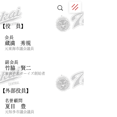
​【役 員】
会長
蔵満 秀規
元東海市議会議員
副会長
​竹脇 賢二
​東海中央ボーイズ創始者
​【外部役員】
​名誉顧問
​夏目 豊
元​知多市議会議員