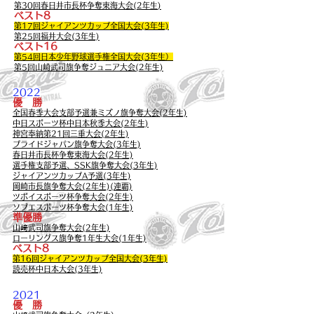
第30回春日井市長杯争奪東海大会(2年生
)
ベスト8
第17回ジャイアンツカップ全国大会(3年生)
第25回福井大会(3年生)
ベスト16
第54回日本少年野球選手権全国大会(3年生）
第5回山崎武司旗争奪ジュニア大会(2年生)
2022
優 勝
全国春季大会支部予選兼ミズノ旗争奪大会(2年生)
中日スポーツ杯中日本秋季大会(2年生)
神宮奉納第21回三重大会(2年生)
プライドジャパン旗争奪大会(3年生)
春日井市長杯争奪東海大会(2年生)
選手権支部予選、SSK旗争奪
大会(3年生)
ジャイアンツカ
ップA予選(3年生)
岡崎市長旗争奪大会(2年生)(連覇)
ツボイスポーツ杯争奪大会(2年生)
ソブエスポーツ杯争奪大会(1年生)
準優勝
山﨑武司旗争奪大会(2年生)
ローリングス旗争奪1年生大会(1年生)
ベスト8
第16回ジャイアンツカ
ップ
​全国大会
(3年生)
読売杯中日本大会(3年生)
2021
優 勝