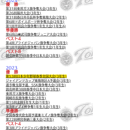
2024
優 勝
第31回東邦ガス旗争奪大会
(3年生
)
第26回福井大会
(3年生
)
第31回春日井市長杯争奪東海大会(2年生)
第6回ツボイスポーツ杯争奪大会(2年生)
第1回平田良介旗争奪1年生大会(1年生A)
準優勝
第6回山﨑武司旗争奪ジュニア大会(2年生
)
ベスト4
第4回プライドジャパン旗争奪大会
(3年生)
第1回平田良介旗争奪1年生大会(1年生B)
ベスト8
読売杯第39回春季中日本大会
(3年生)
2
023
優 勝
第53回
日本少年野球
春季全国大会(3年生)
ジャイアンツカップ東海地区A予選会(3年生)
選手権支部
予選、SSK旗争奪
大会(3年
生)
読売杯第38回春季中日本大会
(3年生)
東邦ガス旗争奪大会(3年生)
岡崎市長旗争奪大会(2年
生)
第15回北陸1年生大会(1年生)
第3回ソブエ杯争奪1年生大会(1年生)
準優勝
全国春季大会支部予選兼ミズノ旗争奪大会
(2年生)
第22回神宮奉納三重大会
(2年生)
ベスト4
第3回プライドジャパン旗争奪大会(
3年生)