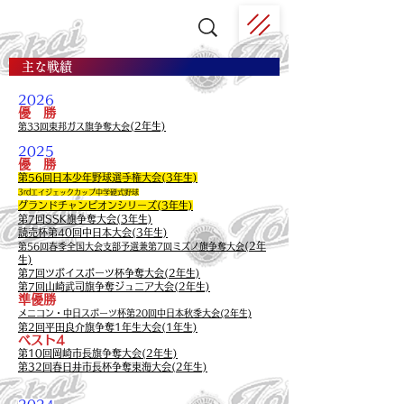
主な戦績
​2026
優 勝
(2年生)
第33回東邦ガス旗争奪大会
2025
優 勝
第56回日本少年野球選手権大会(3年生)
3rdエイジェックカップ中学硬式野球
グランドチャンピオンシリーズ(3年生)
第7回SSK旗争奪大会(3年生)
読売杯第40回中日本大会(3年生)
(2年
第56回春季全国大会支部予選兼第7回ミズノ旗争奪大会
生)
第7回ツボイスポーツ杯争奪大会(2年生)
第7回山崎武司旗争奪ジュニア大会(2年生)
準優勝
メニコン・中日スポーツ杯第20回中日本秋季大会(2年生)
第2回平田良介旗争奪1年生大会(1年生)
ベスト4
第10回岡崎市長旗争奪大会(2年生)
第32回春日井市長杯争奪東海大会(2
年生)