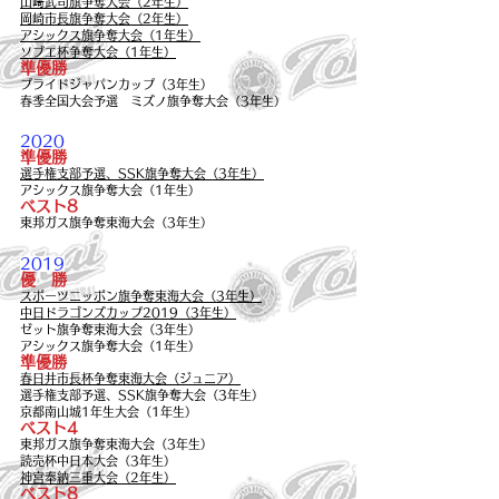
山﨑武司旗争奪大会（2年生）
岡崎市長旗争奪大会（2年生）
アシックス旗争奪大会（1年生）
ソブエ杯争奪大会（1年生）
準優勝
プライドジャパンカップ（3年生）
春季全国大会予選 ミズノ旗争奪大会（3年生）
2020
準
優勝
選手権支部予選、SSK旗争奪大会（3年生）
アシックス旗争奪大会（1年生）
ベスト8
東邦ガス旗争奪東海大会（3年生）
2019
優 勝
スポーツニッポン旗争奪東海大会（3年生）
中日ドラゴンズカップ2019（3年生）
ゼット旗争奪東海大会（3年生）
アシックス旗争奪大会（1年生）
準優勝
春日井市長杯争奪東海大会（ジュニア）
選手権支部予選、SSK旗争奪大会（3年生）
京都南山城1年生大会（1年生）
ベスト4
東邦ガス旗争奪東海大会（3年生）
読売杯中日本大会（3年生）
神宮奉納三重大会（2年生）
ベスト8