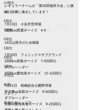
10期生
レギュラーチームが「第26回福井大会」に挑
9期生
み、決勝に進出しています！
8期生
7月13日　小浜市営球場
7期生
1回戦vs西濃ボーイズ　4-0
6期生
14日は雨天のため順延
5期生
7月20日　フェニックスサブグランド
4期生
2回戦vs若狭ボーイズ　7-0(5回C)
3期生
ダブルヘッダー
3回戦vs愛知港ボーイズ　12-1(5回C)
卒団生
役員
7月21日　桜橋総合公園野球場
準決勝vs加賀ボーイズ　9-0(5回C)
スタッフ
ダブルヘッダー
東海中央ジュニア
決勝vs愛知名港ボーイズ　9-2(5回C)