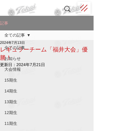
記事
全ての記事
2024年7月13日
全ての記事
レギュラーチーム「福井大会」優
勝！
お知らせ
更新日：
2024年7月21日
大会情報
15期生
14期生
13期生
12期生
11期生