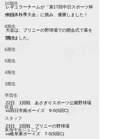
10期生
レギュラーチームが「第17回中日スポーツ杯
中日本秋季大会」に挑み、優勝しました！
9期生
8期生
大会は、プリニーの野球場での開会式で幕を
開けました。
7期生
6期生
5期生
4期生
3期生
卒団生
22日　1回戦　あさぎりスポーツ公園野球場
役員
vs四日市南ボーイズ　9-0(5回C)
スタッフ
23日　2回戦　プリニーの野球場
東海中央ジュニア
vs岐阜東ボーイズ　7-0(5回C)