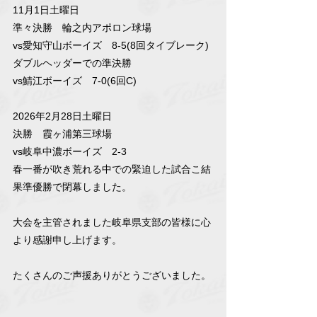
11月1日土曜日
準々決勝　輪之内アポロン球場
vs愛知守山ボーイズ　8-5(8回タイブレーク)
ダブルヘッダーでの準決勝
vs鯖江ボーイズ　7-0(6回C)
2026年2月28日土曜日
決勝　霞ヶ浦第三球場
vs岐阜中濃ボーイズ　2-3
春一番が吹き荒れる中での緊迫した試合こ結
果準優勝で閉幕しました。
大会を主管されました岐阜県支部の皆様に心
より感謝申し上げます。
たくさんのご声援ありがとうございました。