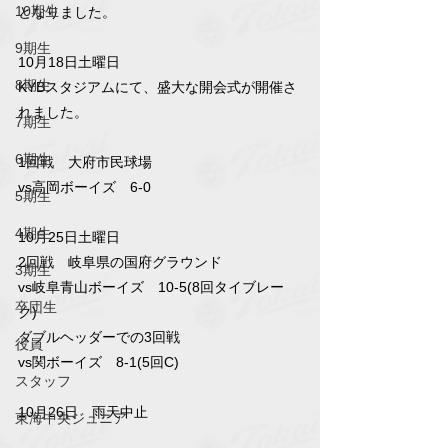
10期生
となりました。
9期生
10月18日土曜日
8期生
KYBスタジアムにて、盛大な開会式が開催さ
れました。
7期生
6期生
1回戦　大府市民球場
vs高岡ボーイズ　6-0
5期生
4期生
10月25日土曜日
2回戦　岐阜県の国府グラウンド
3期生
vs岐阜青山ボーイズ　10-5(8回タイブレー
卒団生
ク)
ダブルヘッダーでの3回戦
役員
vs関ボーイズ　8-1(5回C)
スタッフ
10月26日　雨天中止
東海中央ジュニア