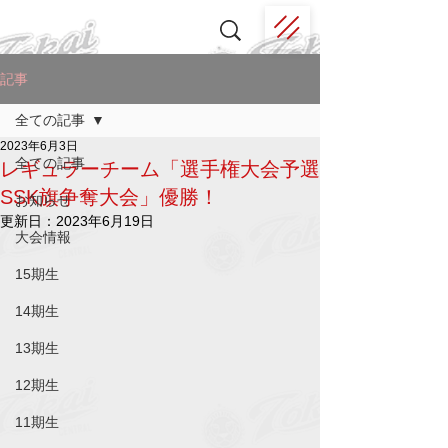
記事
全ての記事
2023年6月3日
全ての記事
レギュラーチーム「選手権大会予選
SSK旗争奪大会」優勝！
お知らせ
更新日：
2023年6月19日
大会情報
15期生
14期生
13期生
12期生
11期生