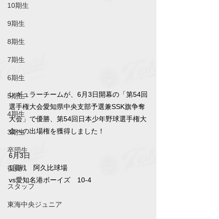
10期生
9期生
8期生
7期生
6期生
レギュラーチームが、6月3日開幕の「第54回
5期生
選手権大会愛知県中央支部予選兼SSK旗争奪
4期生
大会」で優勝、第54回日本少年野球選手権大
会への出場権を獲得しました！
3期生
卒団生
6月3日
1回戦　阿久比球場
役員
vs愛知名港ボーイズ　10-4
スタッフ
東海中央ジュニア