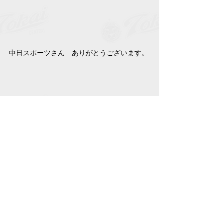
中日スポーツさん　ありがとうございます。
CBCさん　ありがとうございます。
yahooニュース
新チーム結成以来30連勝で春の大会で全国制
覇 「無敵の中学野球チーム」が夏の全国大会
の出場権獲得　春夏連覇に挑戦　愛知・東海
中央ボーイズ（CBCテレビ）
https://news.yahoo.co.jp/articles/a174691b1