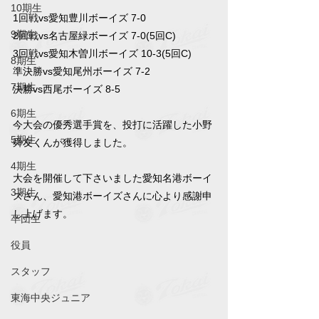
10期生
1回戦vs愛知豊川ボーイズ 7-0
9期生
2回戦vs名古屋緑ボーイズ 7-0(5回C)
3回戦vs愛知木曽川ボーイズ 10-3(5回C)
8期生
準決勝vs愛知尾州ボーイズ 7-2
7期生
決勝vs西尾ボーイズ 8-5
6期生
今大会の優秀選手賞を、投打に活躍した小野
5期生
舜友くんが獲得しました。
4期生
大会を開催して下さいました愛知名港ボーイ
3期生
ズさん、愛知港ボーイズさんに心より感謝申
し上げます。
卒団生
役員
スタッフ
東海中央ジュニア