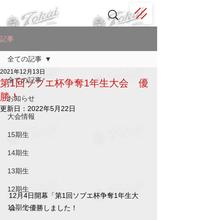
記事
全ての記事
2021年12月13日
全ての記事
第1回ソブエ杯争奪1年生大会 優
勝！
お知らせ
更新日：
2022年5月22日
大会情報
15期生
14期生
13期生
12期生
12月4日開幕「第1回ソブエ杯争奪1年生大
11期生
会」で優勝しました！