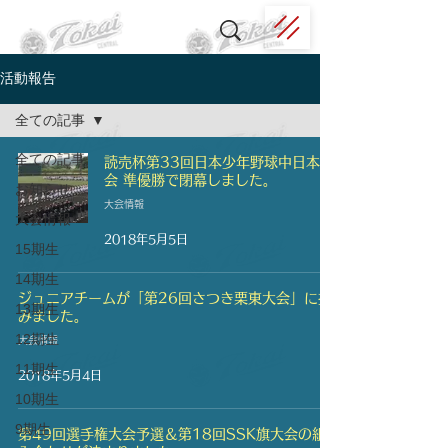
活動報告
全ての記事
全ての記事
読売杯第33回日本少年野球中日本大
会 準優勝で閉幕しました。
お知らせ
大会情報
大会情報
2018年5月5日
15期生
14期生
ジュニアチームが「第26回さつき栗東大会」に挑
13期生
みました。
12期生
大会情報
11期生
2018年5月4日
10期生
9期生
第49回選手権大会予選＆第18回SSK旗大会の組