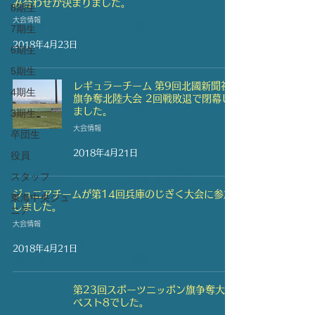
み合わせが決まりました。
8期生
大会情報
7期生
2018年4月23日
6期生
5期生
レギュラーチーム 第9回北國新聞社
4期生
旗争奪北陸大会 2回戦敗退で閉幕し
ました。
3期生
大会情報
卒団生
2018年4月21日
役員
スタッフ
ジュニアチームが第14回兵庫のじぎく大会に参加
東海中央ジュ
しました。
ニア
大会情報
2018年4月21日
第23回スポーツニッポン旗争奪大会
ベスト8でした。