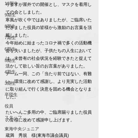
10期生
りますが屋外での開催とし、マスクを着用し
ての会としました。
9期生
寒風が吹く中ではありましたが、ご臨席いた
8期生
だきました役員の皆様から激励のお言葉を頂
戴しました。
7期生
今年始めに始まったコロナ禍で多くの活動機
6期生
会を失いましたが、子供たちの人生において
は、未曾有の社会状況を経験できたと捉えて
5期生
活かして欲しい旨のお言葉がありました。
4期生
チーム一同、この「当たり前ではない、有難
い」環境に改めて感謝し、より充実した活動
3期生
に取り組んで行く決意を固める機会となりま
卒団生
した。
役員
たいへんご多用の中、ご臨席賜りました役員
スタッフ
の皆様に改めて感謝申し上げます。
東海中央ジュニア
蔵満　秀規　様(東海市議会議員)