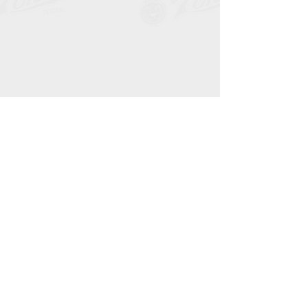
佐野　恵　様　(ヨコスカ接骨院　院長)
お知らせ