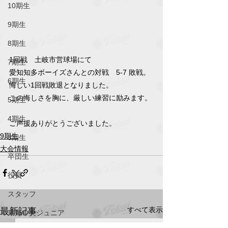
10期生
9期生
8期生
1回戦　土岐市営球場にて
7期生
愛知知多ボーイズさんとの対戦　5-7 敗戦。
6期生
悔しい1回戦敗退となりました。
この悔しさを胸に、厳しい練習に励みます。
5期生
4期生
ご声援ありがとうございました。
9期生
3期生
大会情報
卒団生
役員
スタッフ
すべて表示
最新記事
東海中央ジュニア