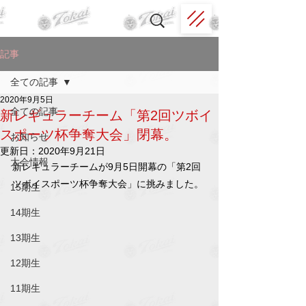
記事
全ての記事
2020年9月5日
全ての記事
新レギュラーチーム「第2回ツボイ
スポーツ杯争奪大会」閉幕。
お知らせ
更新日：
2020年9月21日
大会情報
新レギュラーチームが9月5日開幕の「第2回
ツボイスポーツ杯争奪大会」に挑みました。
15期生
14期生
13期生
12期生
11期生