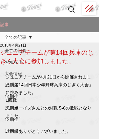
記事
全ての記事
2018年4月21日
全ての記事
ジュニアチームが第14回兵庫のじ
ぎく大会に参加しました。
お知らせ
大会情報
ジュニアチームが4月21日から開催されまし
た「第14回日本少年野球兵庫のじぎく大会」
15期生
に挑みました。
14期生
1回戦
13期生
忠岡ボーイズさんとの対戦 5-6の敗戦となり
ました。
12期生
11期生
ご声援ありがとうございました。