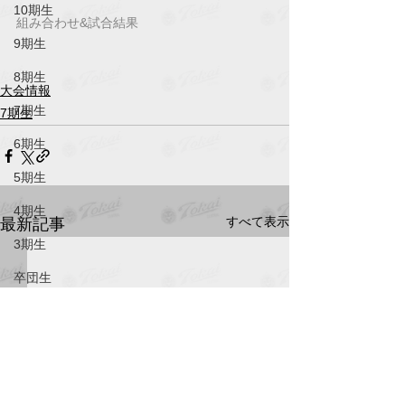
10期生
組み合わせ&試合結果
9期生
8期生
大会情報
7期生
7期生
6期生
5期生
4期生
すべて表示
最新記事
3期生
卒団生
役員
スタッフ
東海中央ジュニア