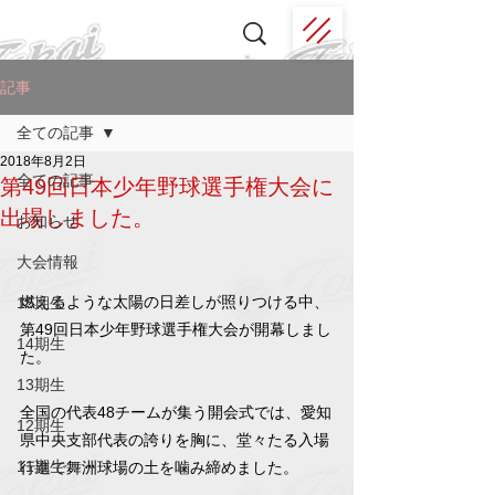
記事
全ての記事
2018年8月2日
全ての記事
第49回日本少年野球選手権大会に
出場しました。
お知らせ
大会情報
燃えるような太陽の日差しが照りつける中、
15期生
第49回日本少年野球選手権大会が開幕しまし
14期生
た。
13期生
全国の代表48チームが集う開会式では、愛知
12期生
県中央支部代表の誇りを胸に、堂々たる入場
11期生
行進で舞洲球場の土を噛み締めました。