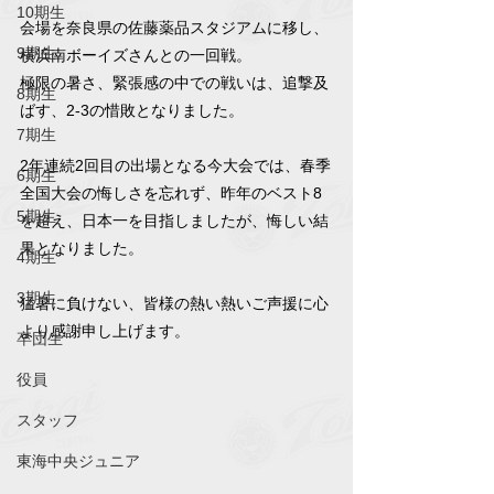
10期生
会場を奈良県の佐藤薬品スタジアムに移し、
9期生
横浜南ボーイズさんとの一回戦。
極限の暑さ、緊張感の中での戦いは、追撃及
8期生
ばす、2-3の惜敗となりました。
7期生
2年連続2回目の出場となる今大会では、春季
6期生
全国大会の悔しさを忘れず、昨年のベスト8
5期生
を超え、日本一を目指しましたが、悔しい結
果となりました。 
4期生
3期生
猛暑に負けない、皆様の熱い熱いご声援に心
より感謝申し上げます。
卒団生
役員
スタッフ
東海中央ジュニア