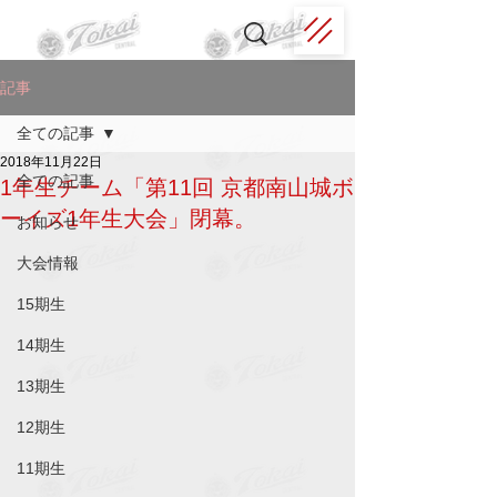
記事
全ての記事
2018年11月22日
全ての記事
1年生チーム「第11回 京都南山城ボ
ーイズ1年生大会」閉幕。
お知らせ
大会情報
15期生
14期生
13期生
12期生
11期生