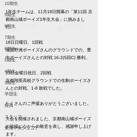
10期生
1年生チームは、11月18日開幕の「第11回 京
9期生
都南山城ボーイズ1年生大会」に挑みまし
8期生
た。
7期生
18日日曜日、1回戦
6期生
滋賀野洲ボーイズさんのグラウンドでの、豊
中ボーイズさんとの対戦 16-2(5回C) 勝利。
5期生
4期生
23日金曜日祝日、2回戦
京都翔英高校グラウンドでの生駒ボーイズさ
3期生
んとの対戦、1-8 敗戦でした。
卒団生
たくさんのご声援ありがとうございました。
役員
スタッフ
大会を開催されました、京都南山城ボーイズ
の皆様に心からの敬意を表し、感謝申し上げ
東海中央ジュニア
ます。