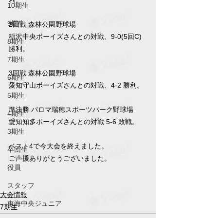
利。
10期生
9期生
2回戦 森林公園野球場
稲沢中央ボーイズさんとの対戦、9-0(5回C)
8期生
勝利。
7期生
3回戦 森林公園野球場
6期生
愛知守山ボーイズさんとの対戦、4-2 勝利。
5期生
準決勝 パロマ瑞穂スポーツパーク野球場
4期生
愛知知多ボーイズさんとの対戦 5-6 敗戦。
3期生
ベスト4で今大会を終えました。
卒団生
ご声援ありがとうございました。
役員
スタッフ
大会情報
東海中央ジュニア
7期生