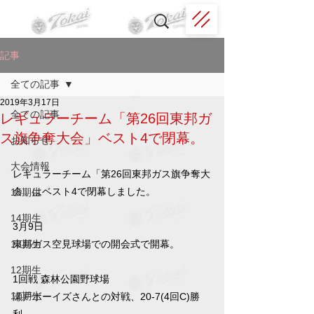
記事
全ての記事
2019年3月17日
全ての記事
レギュラーチーム「第26回東邦ガ
ス旗争奪大会」ベスト4で閉幕。
お知らせ
大会情報
レギュラーチーム「第26回東邦ガス旗争奪大
会」はベスト4で閉幕しました。
15期生
14期生
3月9日
13期生
東邦ガス空見球場での開会式で開幕。
12期生
1回戦 森林公園野球場
11期生
瀬戸ボーイズさんとの対戦、20-7(4回C)勝