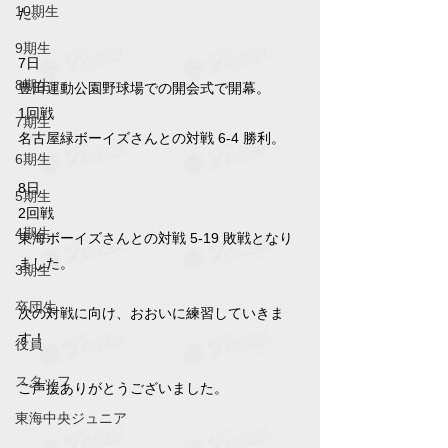
10期生
た。
9期生
7日
8期生
豊田運動公園野球場での開会式で開幕。
1回戦
7期生
名古屋緑ボーイズさんとの対戦 6-4 勝利。
6期生
8日
5期生
2回戦
4期生
東海ボーイズさんとの対戦 5-19 敗戦となり
ました。
3期生
卒団生
次の対戦に向け、おおいに練習していきま
す！
役員
スタッフ
ご声援ありがとうございました。
東海中央ジュニア