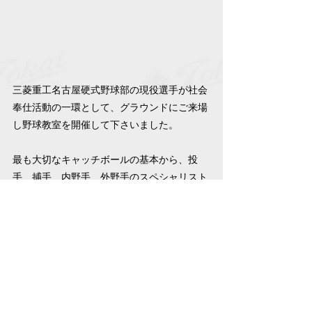
三菱重工名古屋硬式野球部の現役選手が社会
奉仕活動の一環として、グラウンドにご来場
し野球教室を開催して下さいました。
最も大切なキャッチボールの基本から、投
手、捕手、内野手、外野手のスペシャリスト
による各ポジションの基本、力強くスイング
するためのバッティングの基本、応用まで細
やかにご指導いただきました。
実働選手の理論を聞き、動作を直に見られた
事で、子供たちにとって大いに刺激になりま
した。