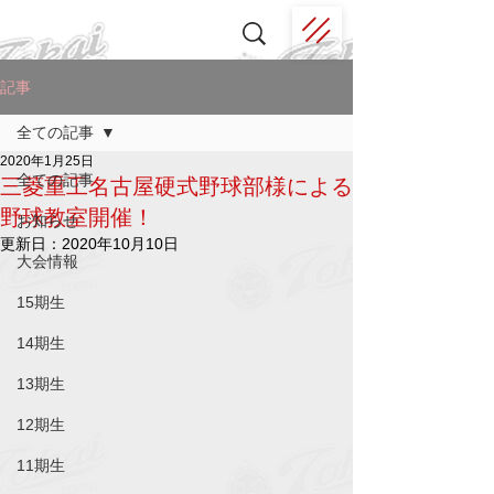
記事
全ての記事
2020年1月25日
全ての記事
三菱重工名古屋硬式野球部様による
野球教室開催！
お知らせ
更新日：
2020年10月10日
大会情報
15期生
14期生
13期生
12期生
11期生