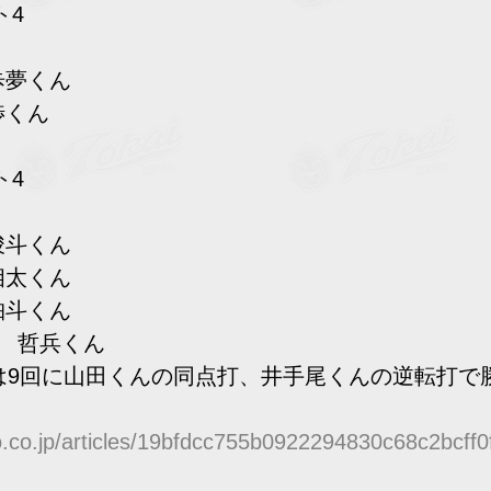
ト4
歩夢くん
渉くん
ト4
竣斗くん
相太くん
珀斗くん
尾　哲兵くん
では9回に山田くんの同点打、井手尾くんの逆転打で
o.co.jp/articles/19bfdcc755b0922294830c68c2bcff