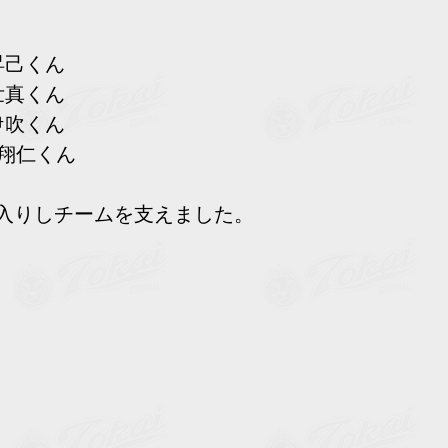
昇己くん
壮真くん
伊吹くん
　翔仁くん
入りしチームを支えました。