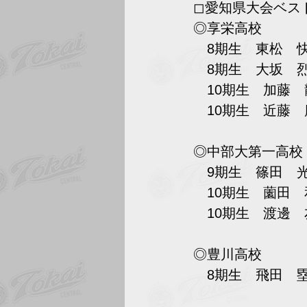
◻︎愛知県大会ベス
◎享栄高校
　8期生　東松　
　8期生　大坂　
　10期生　加藤
　10期生　近藤
◎中部大第一高校
　9期生　篠田　
　10期生　薗田
　10期生　渡邊
◎豊川高校
　8期生　飛田　