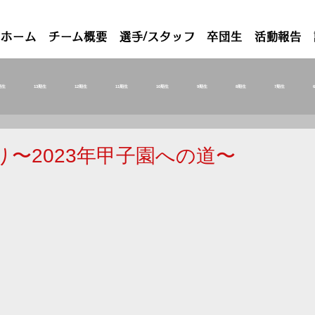
ホーム
チーム概要
選手/スタッフ
卒団生
活動報告
期生
13期生
12期生
11期生
10期生
9期生
8期生
7期生
り〜2023年甲子園への道〜