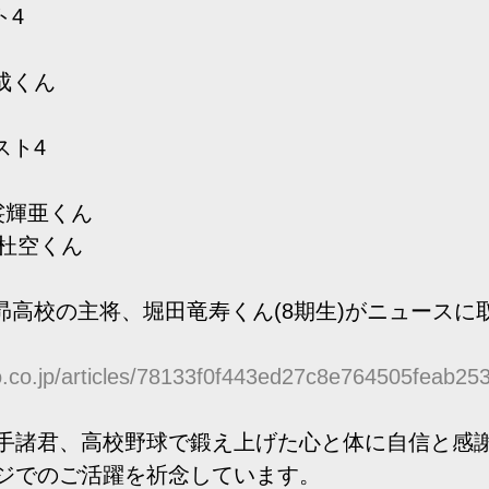
ト4
成くん
スト4
裟輝亜くん
　杜空くん
は昴高校の主将、堀田竜寿くん(8期生)がニュースに
o.co.jp/articles/78133f0f443ed27c8e764505feab25
手諸君、高校野球で鍛え上げた心と体に自信と感
ジでのご活躍を祈念しています。