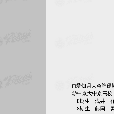
◻︎愛知県大会準優
◎中京大中京高校
　8期生　浅井　
　8期生　藤岡　