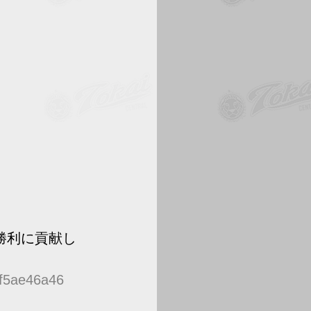
勝利に貢献し
0f5ae46a46