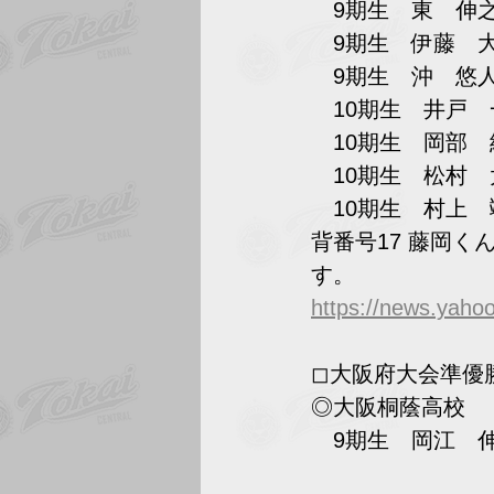
　9期生　東　伸
　9期生　伊藤　
　9期生　沖　悠
　10期生　井戸
　10期生　岡部
　10期生　松村
　10期生　村上
背番号17 藤岡
す。
https://news.yah
◻︎大阪府大会準優
◎大阪桐蔭高校
　9期生　岡江　