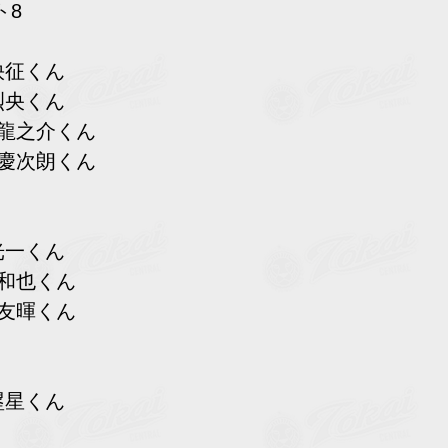
ト8
快征くん
烈央くん
　龍之介くん
　慶次朗くん
光一くん
　和也くん
　友暉くん
塁星くん