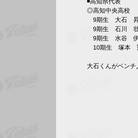
◾️高知県代表
◎高知中央高校
　9期生　大石　
　9期生　石川　
　9期生　水谷　
　10期生　塚本
大石くんがベンチ