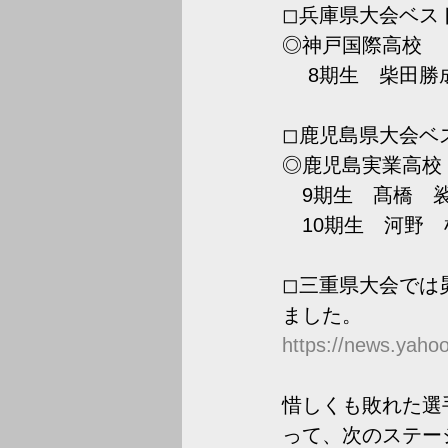
◻︎兵庫県大会ベス
◎神戸国際高校
　 8期生　柴田勝
◻︎鹿児島県大会ベ
◎鹿児島実業高校
　9期生　髙橋　
　10期生　河野
◻︎三重県大会で
ました。
https://news.yaho
惜しくも敗れた選
って、次のステー