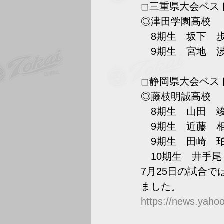
◻︎三重県大会ベス
◎津田学園高校
　8期生　坂下　
　9期生　宮地　
◻︎静岡県大会ベス
◎藤枝明誠高校
　8期生　山田　
　9期生　近藤　
　9期生　田崎　
　10期生　井手
7月25日の試合
ました。
https://news.yaho