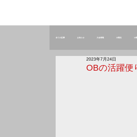
全ての記事
お知らせ
大会情報
15期生
14
2023年7月24日
卒団生
役員
スタッフ
東海中央ジュニア
OBの活躍便