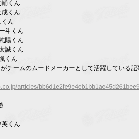
之輔くん
大成くん
人くん
　一斗くん
　純陽くん
　太誠くん
　颯くん
くんがチームのムードメーカーとして活躍している記
oo.co.jp/articles/bb6d1e2fe9e4eb1bb1ae45d261be
勝
伸英くん