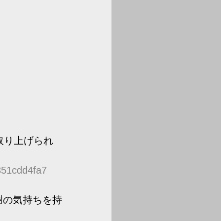
取り上げられ
351cdd4fa7
謝の気持ちを持