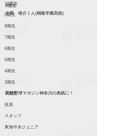
10期生
8期生
中野　竣介くん(桐蔭学園高校)
9期生
8期生
7期生
6期生
5期生
4期生
3期生
高校野球マガジン神奈川の表紙に！
卒団生
役員
スタッフ
東海中央ジュニア