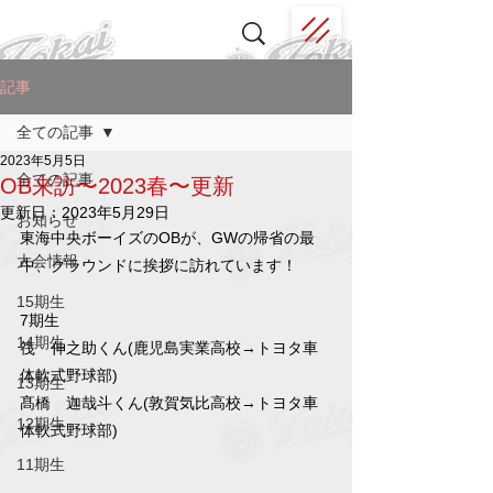
記事
全ての記事
2023年5月5日
全ての記事
OB来訪〜2023春〜更新
更新日：
2023年5月29日
お知らせ
東海中央ボーイズのOBが、GWの帰省の最
大会情報
中、グラウンドに挨拶に訪れています！
15期生
7期生
14期生
筏　伸之助くん(鹿児島実業高校→トヨタ車
体軟式野球部)
13期生
髙橋　迦哉斗くん(敦賀気比高校→トヨタ車
12期生
体軟式野球部)
11期生